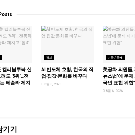
Posts
경제
미국 / 국제
美 켈리블루북 신
AI 반도체 호황, 한국의 직
美공화 의원들, 
려도 ‘5위’…전
업·집값·문화를 바꾸다
뉴스법’에 문제 
는 테슬라 제치
국인 표현 위협
8월 6, 2026
8월 6, 2026
남기기