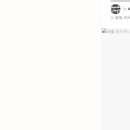
by
in
경제
,
미국