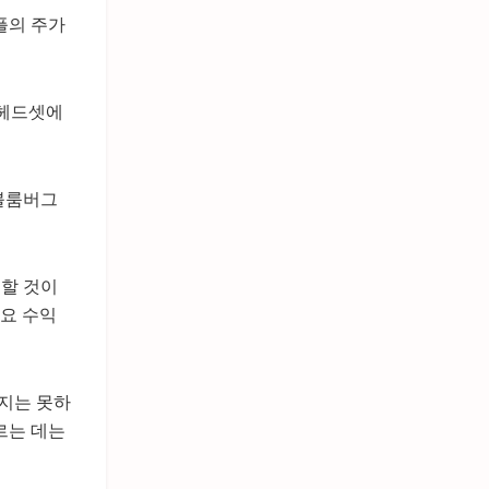
플의 주가
 헤드셋에
 블룸버그
못할 것이
주요 수익
지는 못하
르는 데는