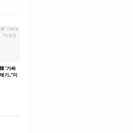
韓 ‘가짜
제기…”미
”