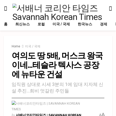
홈
최신뉴스
로컬
미국 / 국제
한국뉴스
경제
Home
미국 / 국제
여의도 땅 5배, 머스크 왕국
이네…테슬라 텍사스 공장
에 뉴타운 건설
임직원 상대로 시세 3분의 1에 임대 지자체 신
설 추진…희비 엇갈린 주민들
A
by
서배너코리안타임즈 | SAVANNAH KOREAN
A