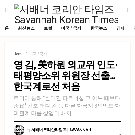
홈
최신뉴스
로컬
미국 / 국제
한국뉴스
경제
Home
미국 / 국제
영 김, 美하원 외교위 인도·
태평양소위 위원장 선출…
한국계로선 처음
트위터 통해 "한미간 파트너십 그 어느 때보다
중요" 강조 앤디 김 등 다른 한국계 3인방도 한
미관계 다룰 상임위 배치
by
서배너코리안타임즈 | SAVANNAH