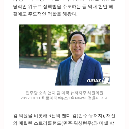
당적인 위구르 정책법을 주도하는 등 역내 현안 해
결에도 주도적인 역할을 해왔다.
민주당 소속 앤디 김 미국 뉴저지주 하원의원
2022.10.11 © 로이터=뉴스1 © News1 정윤미 기자
김 의원을 비롯해 3선의 앤디 김(민주·뉴저지), 재선
의 매릴린 스트리클런드(민주·워싱턴주)와 미셸 박