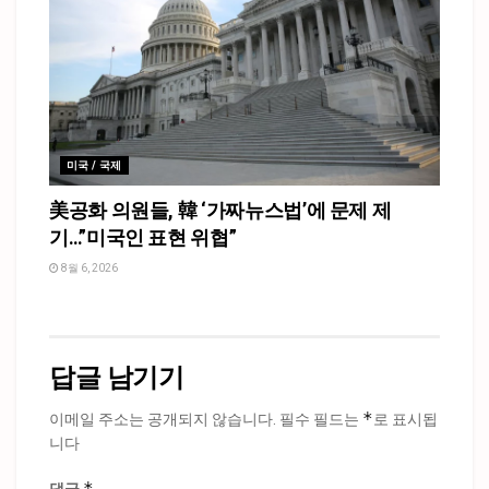
미국 / 국제
美공화 의원들, 韓 ‘가짜뉴스법’에 문제 제
기…”미국인 표현 위협”
8월 6, 2026
답글 남기기
*
이메일 주소는 공개되지 않습니다.
필수 필드는
로 표시됩
니다
*
댓글