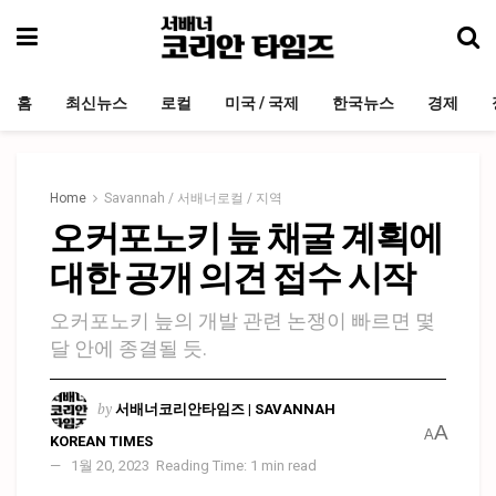
홈
최신뉴스
로컬
미국 / 국제
한국뉴스
경제
Home
Savannah / 서배너로컬 / 지역
오커포노키 늪 채굴 계획에
대한 공개 의견 접수 시작
오커포노키 늪의 개발 관련 논쟁이 빠르면 몇
달 안에 종결될 듯.
by
서배너코리안타임즈 | SAVANNAH
A
A
KOREAN TIMES
1월 20, 2023
Reading Time: 1 min read