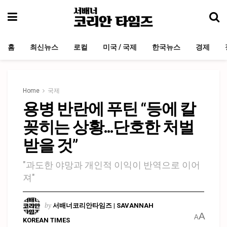
홈
최신뉴스
로컬
미국 / 국제
한국뉴스
경제
Home
국제
용병 반란에 푸틴 “등에 칼
꽂히는 상황…단호한 처벌
받을 것”
"과도한 야망과 개인적 이익이 반역으로 이어
져"
by
서배너코리안타임즈 | SAVANNAH
A
A
KOREAN TIMES