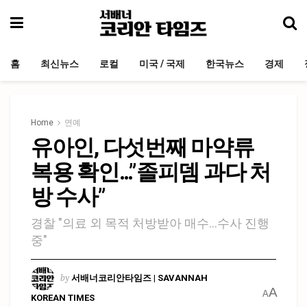
홈
최신뉴스
로컬
미국 / 국제
한국뉴스
경제
Home
연예
유아인, 다섯번째 마약류
복용 확인…”졸피뎀 과다 처
방 수사”
경찰 "의료 외 목적 처방받아 매수…수사 진행
중"
by
서배너코리안타임즈 | SAVANNAH
A
A
KOREAN TIMES