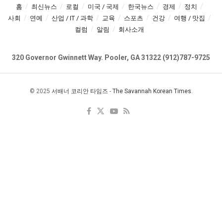
홈
최신뉴스
로컬
미국 / 국제
한국뉴스
경제
정치
사회
연예
산업 / IT / 과학
교육
스포츠
건강
여행 / 맛집
컬럼
알림
회사소개
320 Governor Gwinnett Way. Pooler, GA 31322 (912)787-9725
© 2025
서배너 코리안 타임즈
-
The Savannah Korean Times
.