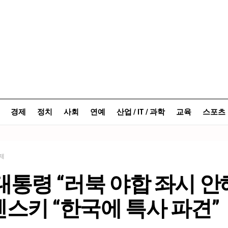
경제
정치
사회
연예
산업 / IT / 과학
교육
스포츠
제
대통령 “러북 야합 좌시 안
스키 “한국에 특사 파견”