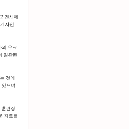
군 전체에
관계자인
아의 우크
의 일관된
는 것에
고 있으며
아 훈련장
운 자료를