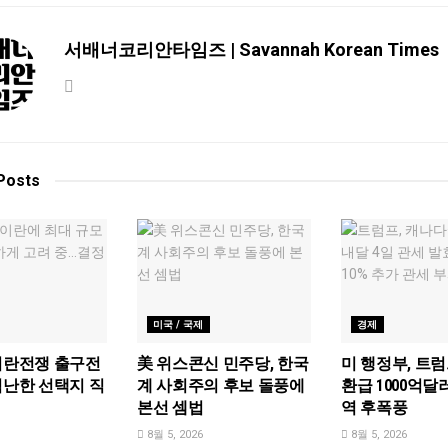
서배너코리안타임즈 | Savannah Korean Times
Posts
미국 / 국제
경제
이란전쟁 출구전
美 위스콘신 민주당, 한국
미 행정부, 트
험난한 선택지 직
계 사회주의 후보 돌풍에
환급 1000억달
본선 셈법
역 후폭풍
8월 5, 2026
8월 5, 2026