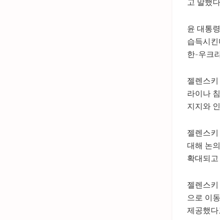
고 말했다
윤 대통령
습득시킨
한-우크
젤렌스키 
라이나 침
지지와 인
젤렌스키
대해 논의
확대되고 
젤렌스키 
으로 이동
제공했다