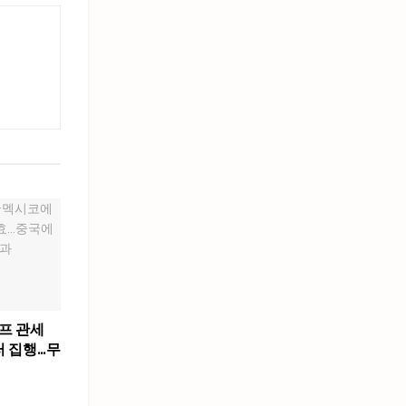
럼프 관세
러 집행…무