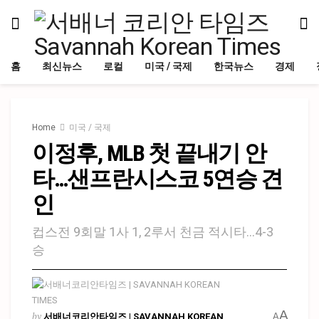
홈
최신뉴스
로컬
미국 / 국제
한국뉴스
경제
Home
미국 / 국제
이정후, MLB 첫 끝내기 안
타…샌프란시스코 5연승 견
인
컵스전 9회말 1사 1, 2루서 천금 적시타…4-3
승
A
by
서배너코리안타임즈 | SAVANNAH KOREAN
A