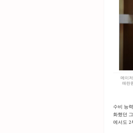
메이저
애란원
수비 능력
화했던 그
에서도 2