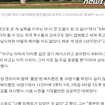
지난해 빅리그에 데뷔한 배지환(24·피츠버그 파이어리츠). © AFP=뉴스1
국으로 온 게 실력을 키우는 데 더 큰 도움이 된 것 같다”면서 “K
’이라 할 수 있는 외국 투수들의 강속구도 많이 접해봤고 세계 최
남으려면 어떻게 해야할 지도 알았다. 배운 게 많은 5년이었다”고
“야구는 어차피 마라톤 같은 장기 레이스라고 생각한다. KBO리
 비교는 아직 이르다. 그저 서로 잘 되길 응원할 뿐”이라며 성
했다.
장 엔트리와 함께 ‘콜업’된 배지환은 총 10경기를 뛰었다. 길지 
배지환은 10경기에서 11안타에 2루타 3개, 5득점 6타점 3도루 
감을 과시했다. 다음 시즌을 기대할만한 성공적인 데뷔였다.
스로도 “나름 임팩트가 있었던 것 같다”고 했다. 그는 “충분히 