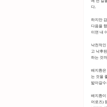
에 먼 길
다.
하지만 감
다음을 향
이면 내 
낙천적인
고 낙후된
하는 것까
배지환은 
는 것을 
밟아갈수
배지환이 
어로즈) 