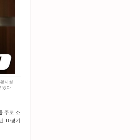
생활시설
 있다.
를 주로 소
뛴 10경기