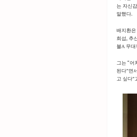
는 자신감
말했다.
배지환은 
희섭, 추
블A 무대
그는 “어
된다”면서
고 싶다”