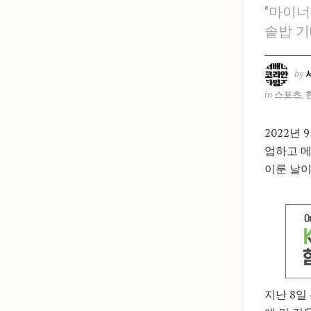
"마이너
솥밥 기
by
in
스포츠
,
2022년
업하고 메
이룬 날이
지난 8일