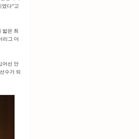
기였다”고
 밟은 최
너리그 더
있어선 안
 선수가 되