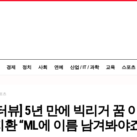
경제
정치
사회
연예
산업 / IT / 과학
교육
스포츠
포츠
터뷰] 5년 만에 빅리거 꿈 
환 “ML에 이름 남겨봐야죠