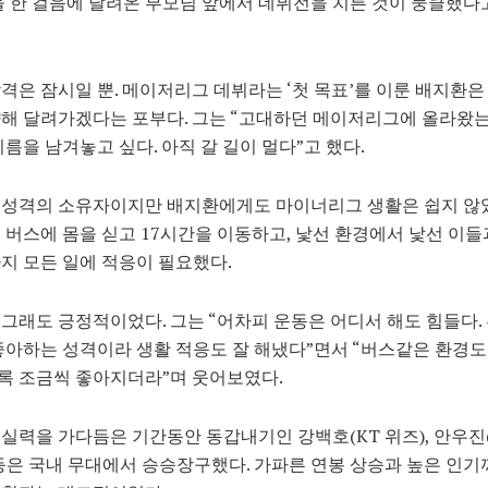
을 한 걸음에 달려온 부모님 앞에서 데뷔전을 치른 것이 뭉클했다
격은 잠시일 뿐. 메이저리그 데뷔라는 ‘첫 목표’를 이룬 배지환은
해 달려가겠다는 포부다. 그는 “고대하던 메이저리그에 올라왔
이름을 남겨놓고 싶다. 아직 갈 길이 멀다”고 했다.
 성격의 소유자이지만 배지환에게도 마이너리그 생활은 쉽지 않았
 버스에 몸을 싣고 17시간을 이동하고, 낯선 환경에서 낯선 이
지 모든 일에 적응이 필요했다.
그래도 긍정적이었다. 그는 “어차피 운동은 어디서 해도 힘들다.
좋아하는 성격이라 생활 적응도 잘 해냈다”면서 “버스같은 환경도
록 조금씩 좋아지더라”며 웃어보였다.
실력을 가다듬은 기간동안 동갑내기인 강백호(KT 위즈), 안우진
등은 국내 무대에서 승승장구했다. 가파른 연봉 상승과 높은 인기