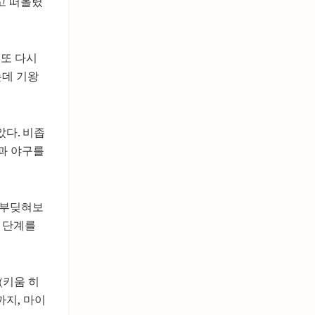
고 떠올렸
 또 다시
는데 기왕
다. 비좁
들과 야구를
 부딪혀보
 단계를
(키움 히
까지, 마이