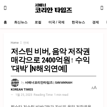
홈
최신뉴스
로컬
미국 / 국제
한국뉴스
경제
Home
연예
저스틴 비버, 음악 저작권
매각으로 2400억원↑ 수익
‘대박’ [N해외연예]
by
서배너코리안타임즈 | SAVANNAH
A
A
KOREAN TIMES
1월 25, 2023
Reading Time: 1 min read
팝스타 저스틴 비버(29)가 자신의 음악 저작권을