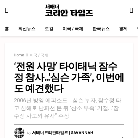
홈
최신뉴스
로컬
미국 / 국제
한국뉴스
경제
Home
미국 / 국제
‘전원 사망’ 타이태닉 잠수
정 참사…’심슨 가족’, 이번에
도 예견했다
2006년 방영 에피소드 …심슨 부자, 잠수정 타
고 심해로 난파선 본 뒤 '산소 부족' 기절…"잠
수정 사고와 유사" 주장
by
서배너코리안타임즈 | SAVANNAH