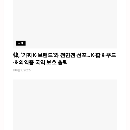
국제
韓, ‘가짜 K-브랜드’와 전면전 선포… K-팝·K-푸드
·K-의약품 국익 보호 총력
8월 9, 2026