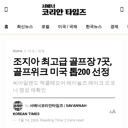
홈
최신뉴스
로컬
미국 / 국제
한국뉴스
경제
Home
미국 / 국제
조지아 최고급 골프장 7곳,
골프위크 미국 톱200 선정
씨아일랜드·맥클레모어·레이놀즈 레이크 오코
니 명성 재확인
by
서배너코리안타임즈 | SAVANNAH
A
A
KOREAN TIMES
1월 14, 2026
Reading Time: 2 mins read