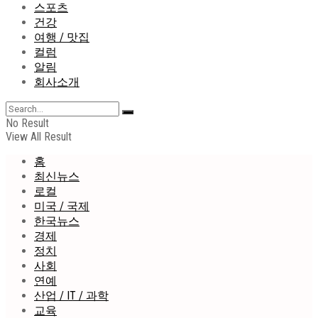
스포츠
건강
여행 / 맛집
컬럼
알림
회사소개
No Result
View All Result
홈
최신뉴스
로컬
미국 / 국제
한국뉴스
경제
정치
사회
연예
산업 / IT / 과학
교육