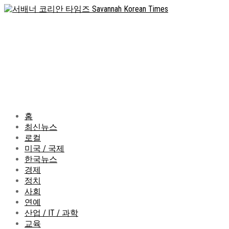
홈
최신뉴스
로컬
미국 / 국제
한국뉴스
경제
정치
사회
연예
산업 / IT / 과학
교육