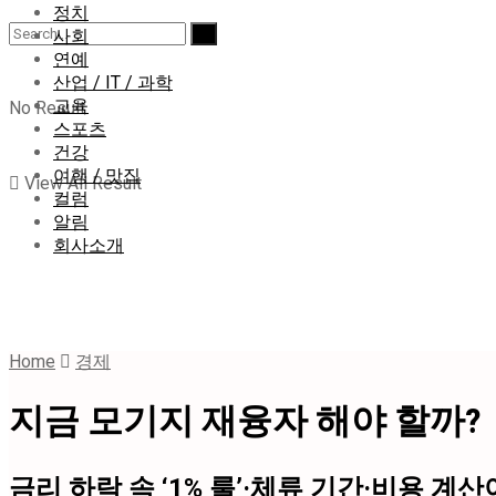
정치
사회
연예
산업 / IT / 과학
교육
No Result
스포츠
건강
여행 / 맛집
View All Result
컬럼
알림
회사소개
Home
경제
지금 모기지 재융자 해야 할까?
금리 하락 속 ‘1% 룰’·체류 기간·비용 계산