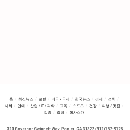
홈
최신뉴스
로컬
미국 / 국제
한국뉴스
경제
정치
사회
연예
산업 / IT / 과학
교육
스포츠
건강
여행 / 맛집
컬럼
알림
회사소개
320 Governor Gwinnett Way. Pooler, GA 31322 (912)787-9725