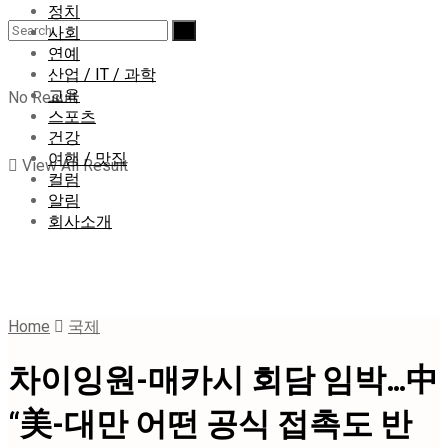
정치
사회
연예
산업 / IT / 과학
교육
No Result
스포츠
건강
여행 / 맛집
View All Result
컬럼
알림
회사소개
Home
국제
차이잉원-매카시 회담 임박…中
“美-대만 어떤 공식 접촉도 반