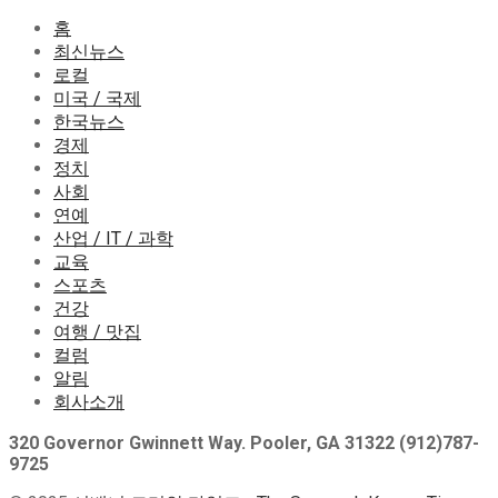
홈
최신뉴스
로컬
미국 / 국제
한국뉴스
경제
정치
사회
연예
산업 / IT / 과학
교육
스포츠
건강
여행 / 맛집
컬럼
알림
회사소개
320 Governor Gwinnett Way. Pooler, GA 31322 (912)787-
9725