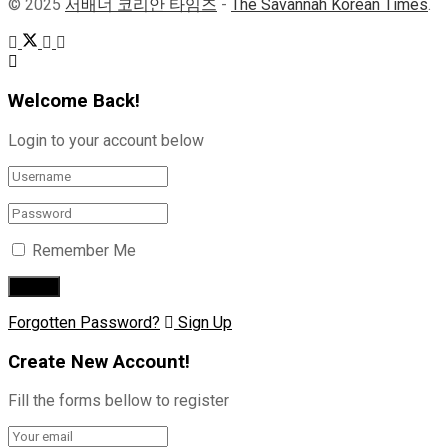
© 2025
서배너 코리안 타임즈
-
The Savannah Korean Times
.
Welcome Back!
Login to your account below
Remember Me
Forgotten Password?
Sign Up
Create New Account!
Fill the forms bellow to register