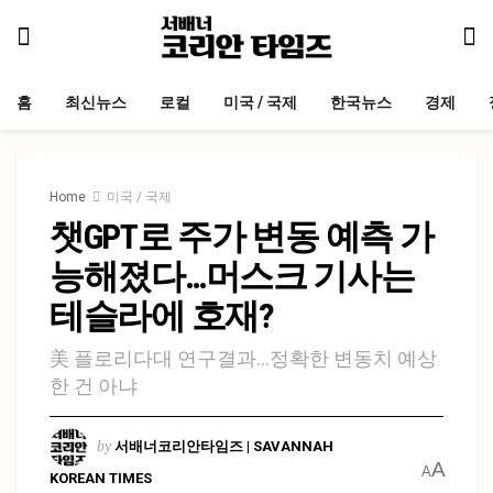
홈
최신뉴스
로컬
미국 / 국제
한국뉴스
경제
Home
미국 / 국제
챗GPT로 주가 변동 예측 가
능해졌다…머스크 기사는
테슬라에 호재?
美 플로리다대 연구결과…정확한 변동치 예상
한 건 아냐
by
서배너코리안타임즈 | SAVANNAH
A
A
KOREAN TIMES