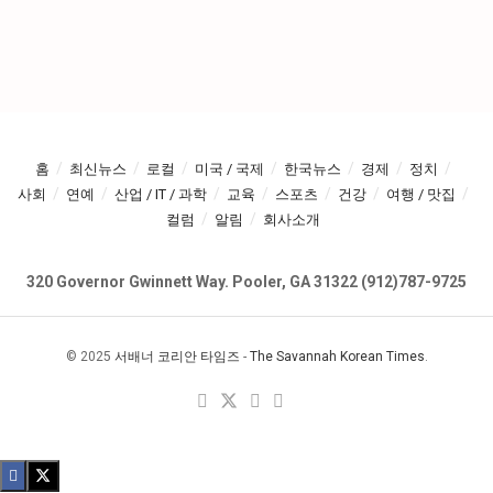
홈
최신뉴스
로컬
미국 / 국제
한국뉴스
경제
정치
사회
연예
산업 / IT / 과학
교육
스포츠
건강
여행 / 맛집
컬럼
알림
회사소개
320 Governor Gwinnett Way. Pooler, GA 31322 (912)787-9725
© 2025
서배너 코리안 타임즈
-
The Savannah Korean Times
.