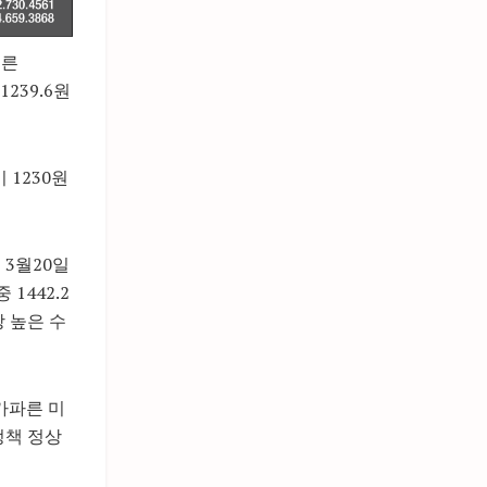
오른
1239.6원
 1230원
 3월20일
1442.2
장 높은 수
가파른 미
정책 정상