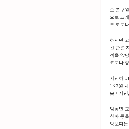
오 연구원
으로 크게
도 코로나
하지만 고
션 관련 
점을 앞당
코로나 정
지난해 1
18.3원
습이지만,
임동민 교
한파 등을
망보다는 