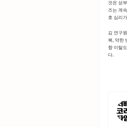
것은 섣부
즈는 계속
호 심리가
김 연구원
복, 약한
향 이탈도
다.