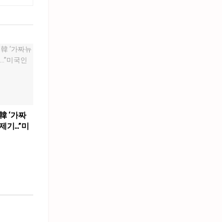
韓 ‘가짜
제기…”미
”