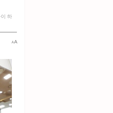
까이 하
A
A