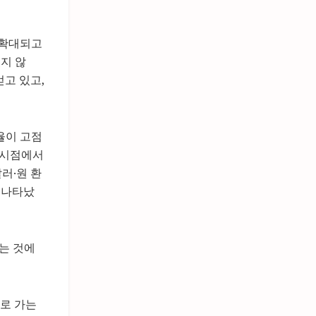
 확대되고
지 않
얻고 있고,
율이 고점
 시점에서
러·원 환
로 나타났
는 것에
도로 가는