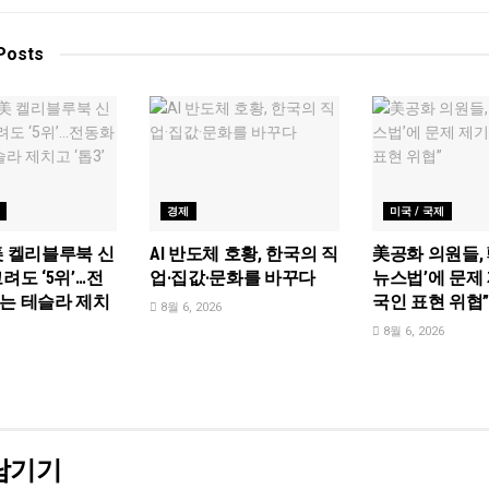
Posts
경제
미국 / 국제
美 켈리블루북 신
AI 반도체 호황, 한국의 직
美공화 의원들, 
려도 ‘5위’…전
업·집값·문화를 바꾸다
뉴스법’에 문제 
는 테슬라 제치
국인 표현 위협
8월 6, 2026
8월 6, 2026
남기기