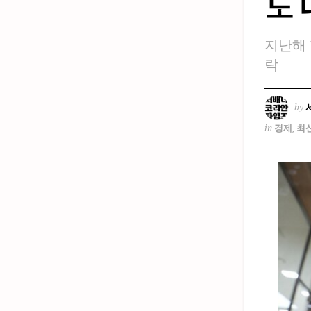
도 
지난해 
락
by
in
경제
,
최