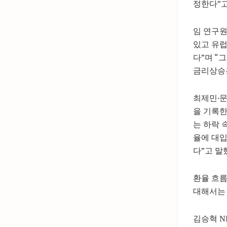
정한다”고
임 연구원
있고 유럽
다”며 “
금리상승은
최제민·문
을 기록한
는 하락 
율에 대입
다”고 말
환율 흐름
대해서는 
김승혁 N