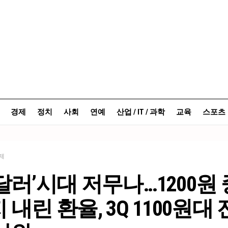
경제
정치
사회
연예
산업 / IT / 과학
교육
스포츠
제
달러’시대 저무나…1200원
 내린 환율, 3Q 1100원대