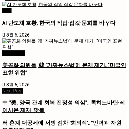
경제
AI 반도체 호황, 한국의 직업·집값·문화를 바꾸다
8월 6, 2026
미국 / 국제
美공화 의원들, 韓 ‘가짜뉴스법’에 문제 제기…”미국인
표현 위협”
8월 6, 2026
Next Post
中 "美, 양국 관계 회복 진정성 의심"…록히드마틴·레
이시온 제재 '맞불'
러 춘계 대공세에 서방 점차 '회의적'…"인력과 자원