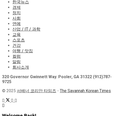
한국뉴스
경제
정치
사회
연예
산업 / IT / 과학
교육
스포츠
건강
여행 / 맛집
컬럼
알림
회사소개
320 Governor Gwinnett Way. Pooler, GA 31322 (912)787-
9725
© 2025
서배너 코리안 타임즈
-
The Savannah Korean Times
.
Welcome Back!