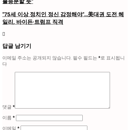
불충분할 듯"
"75세 이상 정치인 정신 감정해야"…美대권 도전 헤
일리, 바이든·트럼프 직격
답글 남기기
이메일 주소는 공개되지 않습니다.
필수 필드는
*
로 표시됩니
다
댓글
*
이름
*
이메일
*