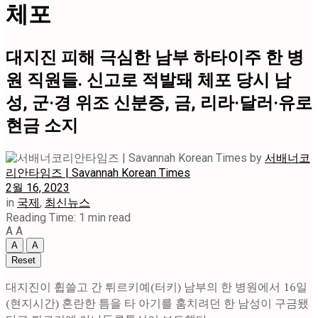
체포
대지진 피해 극심한 남부 하타이주 한 병
원 직원들. 신고로 적발돼 체포 당시 남
성, 군·경 위조 신분증, 금, 리라·달러·유로
현금 소지
by
서배너코
리안타임즈 | Savannah Korean Times
2월 16, 2023
in
국제
,
최신뉴스
Reading Time: 1 min read
A
A
A
A
Reset
대지진이 휩쓸고 간 튀르키예(터키) 남부의 한 병원에서 16일
(현지시간) 혼란한 틈을 타 아기를 훔치려던 한 남성이 구금됐