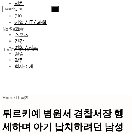
정치
사회
연예
산업 / IT / 과학
교육
No Result
스포츠
건강
여행 / 맛집
View All Result
컬럼
알림
회사소개
Home
국제
튀르키예 병원서 경찰서장 행
세하며 아기 납치하려던 남성