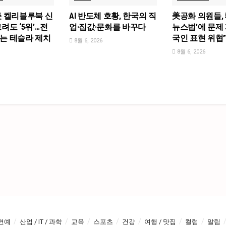
美 켈리블루북 신
AI 반도체 호황, 한국의 직
美공화 의원들, 
려도 ‘5위’…전
업·집값·문화를 바꾸다
뉴스법’에 문제 
는 테슬라 제치
국인 표현 위협
8월 6, 2026
8월 6, 2026
연예
산업 / IT / 과학
교육
스포츠
건강
여행 / 맛집
컬럼
알림