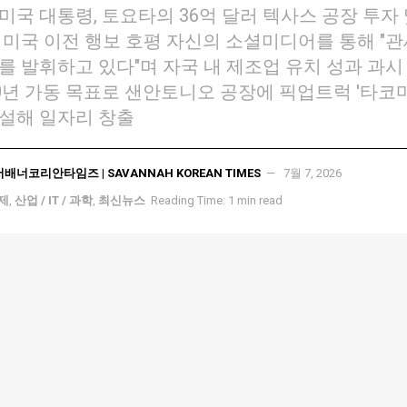
미국 대통령, 토요타의 36억 달러 텍사스 공장 투자
 미국 이전 행보 호평 자신의 소셜미디어를 통해 "관
를 발휘하고 있다"며 자국 내 제조업 유치 성과 과시
30년 가동 목표로 샌안토니오 공장에 픽업트럭 '타코마
설해 일자리 창출
서배너코리안타임즈 | SAVANNAH KOREAN TIMES
7월 7, 2026
국제
,
산업 / IT / 과학
,
최신뉴스
Reading Time: 1 min read