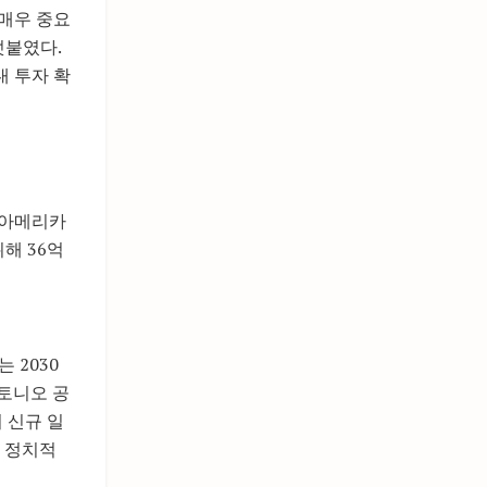
매우 중요
덧붙였다.
내 투자 확
스아메리카
해 36억
 2030
안토니오 공
의 신규 일
 정치적