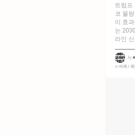
트럼프 
코 물량
이 효과
는 20
라인 신
by
in
미국 / 