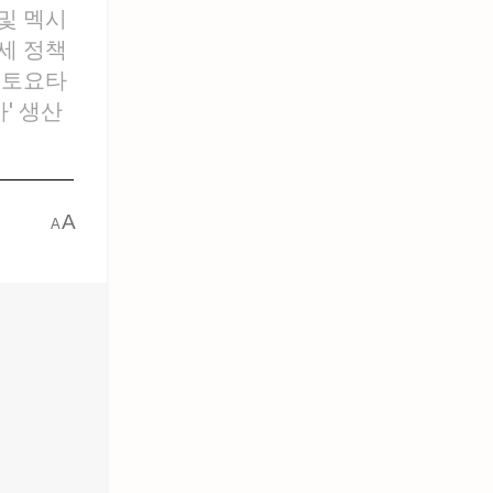
 및 멕시
세 정책
 토요타
' 생산
A
A