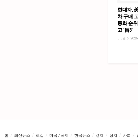
현대차, 
차 구매 고
동화 순위
고 ‘톱3’
8월 6, 2026
홈
최신뉴스
로컬
미국 / 국제
한국뉴스
경제
정치
사회