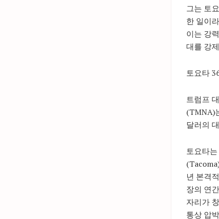
그는 토
한 일이라
이는 강력
대를 강제
토요타 3
트럼프 
(TMNA
달러의 대
토요타는 
(Taco
년 본격적
장의 연간
자리가 창
통상 압박