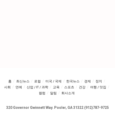
홈
최신뉴스
로컬
미국 / 국제
한국뉴스
경제
정치
사회
연예
산업 / IT / 과학
교육
스포츠
건강
여행 / 맛집
컬럼
알림
회사소개
320 Governor Gwinnett Way. Pooler, GA 31322 (912)787-9725