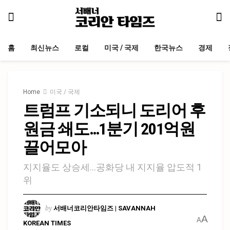
홈
최신뉴스
로컬
미국 / 국제
한국뉴스
경제
Home
미국 / 국제
트럼프 기소되니 도리어 후
원금 쇄도…1분기 201억원
끌어모아
지지율도 상승세…공화당 내 지지율 압도적 1
위
by
서배너코리안타임즈 | SAVANNAH
A
A
KOREAN TIMES