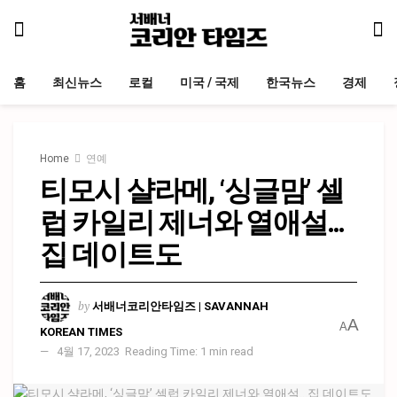
홈
최신뉴스
로컬
미국 / 국제
한국뉴스
경제
Home
연예
티모시 샬라메, ‘싱글맘’ 셀
럽 카일리 제너와 열애설…
집 데이트도
by
서배너코리안타임즈 | SAVANNAH
A
A
KOREAN TIMES
4월 17, 2023
Reading Time: 1 min read