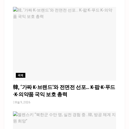
국제
韓, ‘가짜 K-브랜드’와 전면전 선포… K-팝·K-푸드
·K-의약품 국익 보호 총력
8월 9, 2026