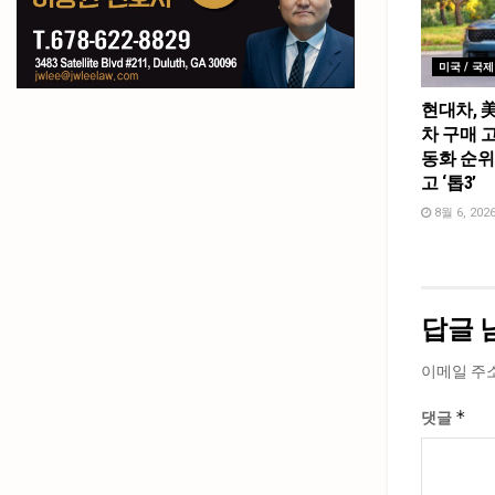
미국 / 국제
현대차, 
차 구매 고
동화 순위
고 ‘톱3’
8월 6, 202
답글 
이메일 주
*
댓글