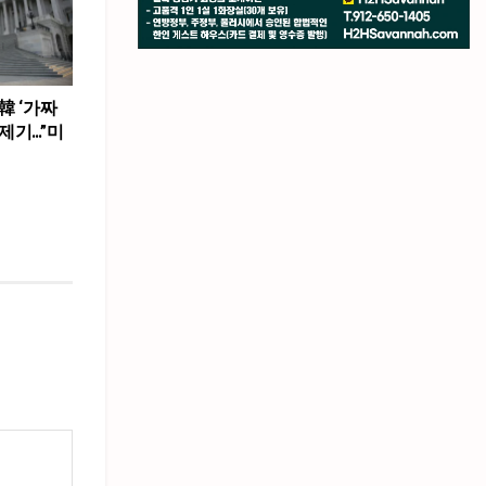
韓 ‘가짜
제기…”미
”