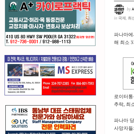
by
in
국제
,
최
파나마에서
해 최소 
로이터통신
추락, 최
파나마 당
사망자들의