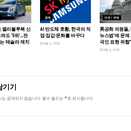
경제
미국 / 국제
美 켈리블루북 신
AI 반도체 호황, 한국의 직
美공화 의원들, 
려도 ‘5위’…전
업·집값·문화를 바꾸다
뉴스법’에 문제 
는 테슬라 제치
국인 표현 위협
8월 6, 2026
8월 6, 2026
6
남기기
*
소는 공개되지 않습니다.
필수 필드는
로 표시됩니다