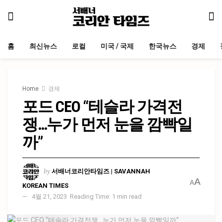
홈
최신뉴스
로컬
미국 / 국제
한국뉴스
경제
Home
경제
포드 CEO “테슬라 가격전
쟁…누가 먼저 눈을 깜빡일
까”
by
서배너코리안타임즈 | SAVANNAH
A
A
KOREAN TIMES
4월 21, 2023
Reading Time: 1 min read