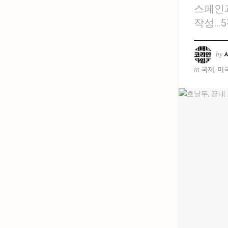
스페인과
작성…5
by
in
국제
,
미국