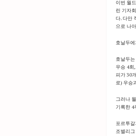
이번 월드
린 기자회
다. 다만
으로 나아
호날두에게
호날두는 
우승 4회
피가 30
로) 우승과
그러나 월
기록한 4
포르투갈과
조별리그 탈