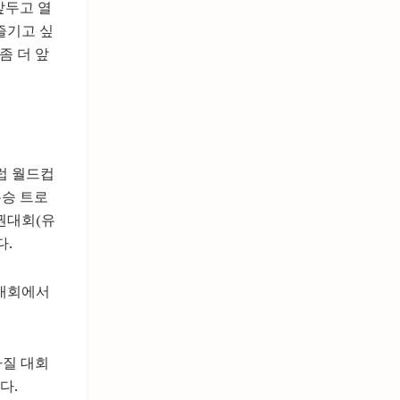
앞두고 열
즐기고 싶
좀 더 앞
클럽 월드컵
우승 트로
수권대회(유
다.
 대회에서
라질 대회
다.