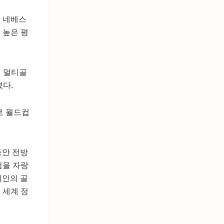
앙 네베스
 높은 평
 멀티골
렸다.
로 월드컵
동안 전방
점을 자랑
페인의 골
 세계 정