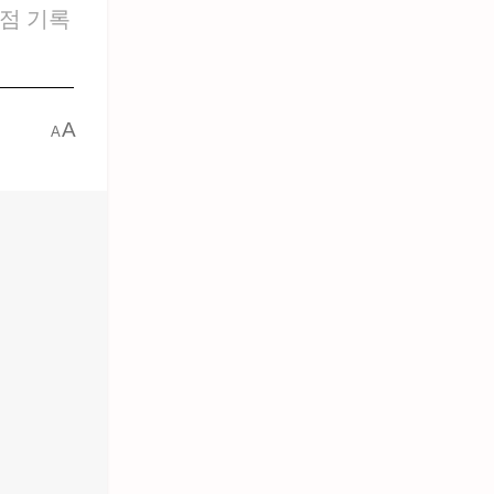
득점 기록
A
A