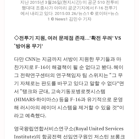
지난 2015년 3월26일(현지시간) 미 공군 510 전투비
행대대 조종사가 아마리 공군기지에서 F-16 전투기
에서 내리고 있다. 2015.03.26/뉴스1 © 로이터=뉴스
1 © News1 김민수 기자
◇전투기 지원, 여러 문제점 존재…’확전 우려’ VS
‘방어용 무기’
다만 CNN는 지금까지 서방이 지원한 무기들과 마
찬가지로 F-16이 해결책이 될 순 없다고 봤다. 헤이
그 전략연구센터의 연구책임자 팀 스위지는 “그 무
기 자체로는 판도를 바꾸고 있다고 말할 수 없다”면
서 “탱크와 군대, 고속기동포병로켓시스템
(HIMARS·하이마스) 등을 F-16과 유기적으로 운영
해 러시아의 레이더 시스템을 제거할 수 있을 것”이
라고 예측했다.
영국왕립연합서비스연구소(Royal United Services
Institute)의 항공전력 선임연구원인 저스틴 브롱크