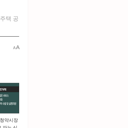
"주택 공
A
A
. 청약시장
 파는 신