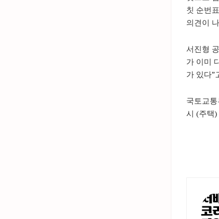
칫 순번표
의견이 나
서진형 공
가 이미 
가 있다”
국토교통부
시 (주택