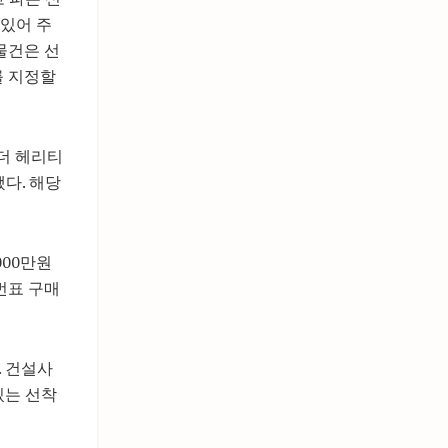
 있어 주
물건은 선
를 지정할
 더 헤리티
다. 해당
000만원
번표 구매
. 건설사
있는 선착