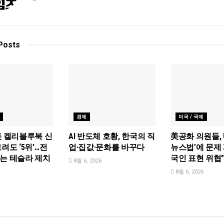
Posts
경제
미국 / 국제
美 켈리블루북 신
AI 반도체 호황, 한국의 직
美공화 의원들, 
려도 ‘5위’…전
업·집값·문화를 바꾸다
뉴스법’에 문제 
는 테슬라 제치
국인 표현 위협
8월 6, 2026
8월 6, 2026