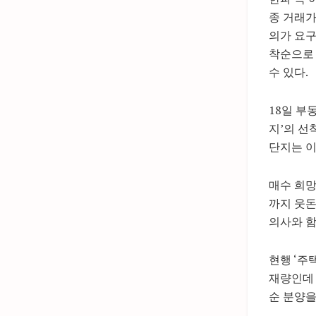
종 거래가
의가 요구
착순으로 
수 있다.
18일 부
지’의 선
단지는 이
매수 희망
까지 웃돈
의사와 함께
현행 ‘주
재량인데 
순 분양을