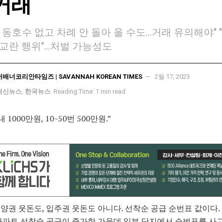
거래
 동호수 없고 차례 안 돌아 올 수도…거래 유의해야" 
교란 행위"…처벌 가능성도
서배너코리안타임즈 | SAVANNAH KOREAN TIMES
2월 17, 2023
최신뉴스
,
한국뉴스
Reading Time: 1 min read
내 1000만원, 10~50번 500만원.”
양권 웃돈도, 입주권 웃돈도 아니다. 선착순 공급 순번표 값이다
아파트 선착순 공급이 증가한 가운데 일부 단지에서 순번표를 사고