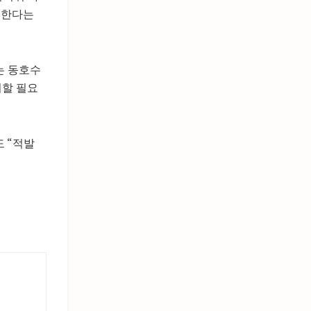
 한다는
는 동호수
의할 필요
 “적발