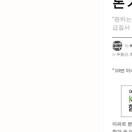
돈 
"원하는
급질서 
by
in
부동산
,
“10번 이
아파트 분
한파 속 