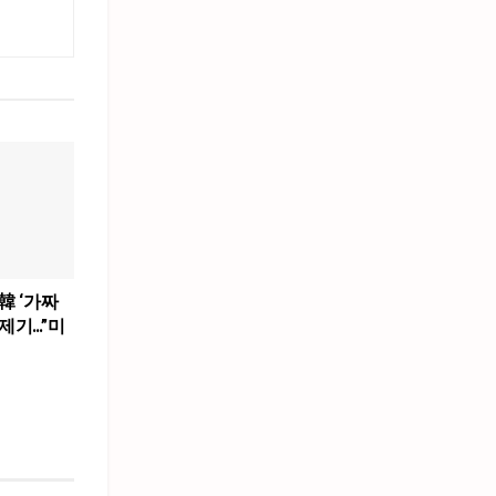
韓 ‘가짜
제기…”미
”