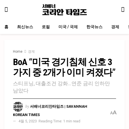
홈
최신뉴스
로컬
미국 / 국제
한국뉴스
경제
Home
경제
BoA “미국 경기침체 신호 3
가지 중 2개가 이미 켜졌다”
스티프닝, 대출조건 강화…연준 금리 인하만
남았다
by
서배너코리안타임즈 | SAVANNAH
A
A
KOREAN TIMES
4월 5, 2023
Reading Time: 1 min read