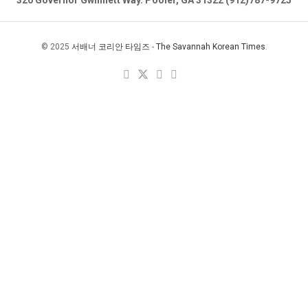
320 Governor Gwinnett Way. Pooler, GA 31322 (912)787-9725
© 2025
서배너 코리안 타임즈
-
The Savannah Korean Times
.