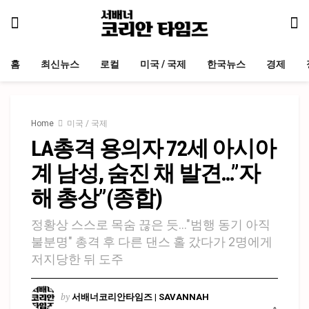
홈
최신뉴스
로컬
미국 / 국제
한국뉴스
경제
Home
미국 / 국제
LA총격 용의자 72세 아시아
계 남성, 숨진 채 발견…”자
해 총상”(종합)
정황상 스스로 목숨 끊은 듯…"범행 동기 아직
불분명" 총격 후 다른 댄스 홀 갔다가 2명에게
저지당한 뒤 도주
by
서배너코리안타임즈 | SAVANNAH