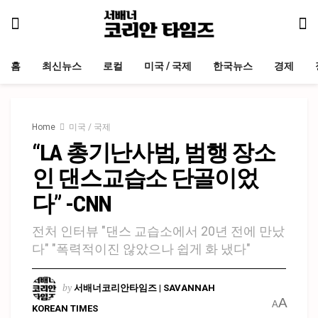
홈
최신뉴스
로컬
미국 / 국제
한국뉴스
경제
Home
미국 / 국제
“LA 총기난사범, 범행 장소
인 댄스교습소 단골이었
다” -CNN
전처 인터뷰 "댄스 교습소에서 20년 전에 만났
다" "폭력적이진 않았으나 쉽게 화 냈다"
by
서배너코리안타임즈 | SAVANNAH
A
A
KOREAN TIMES