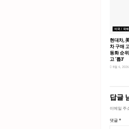
미국 / 국제
현대차, 
차 구매 고
동화 순위
고 ‘톱3’
8월 6, 2026
답글 
이메일 주
*
댓글