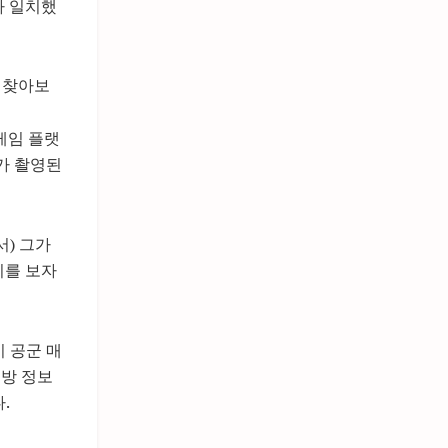
가 일치했
 찾아보
게임 플랫
가 촬영된
) 그가
리를 보자
 공군 매
국방 정보
.