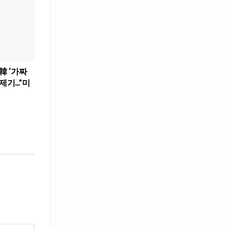
韓 ‘가짜
제기…”미
”