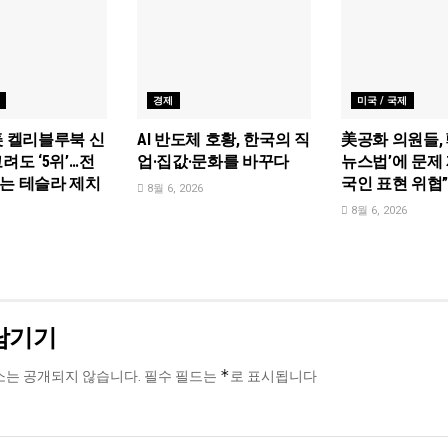
경제
미국 / 국제
美 켈리블루북 신
AI 반도체 호황, 한국의 직
美공화 의원들, 
려도 ‘5위’…전
업·집값·문화를 바꾸다
뉴스법’에 문제 
는 테슬라 제치
국인 표현 위협
8월 6, 2026
8월 6, 2026
남기기
*
소는 공개되지 않습니다.
필수 필드는
로 표시됩니다