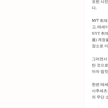
포된 사진
다.
NYT 취
고, 테세
NYT 취
폼) 계정
장소로 이
그러면서 
탄 것으로
마자 멈
한편 테세
사추세츠주
의 무단 