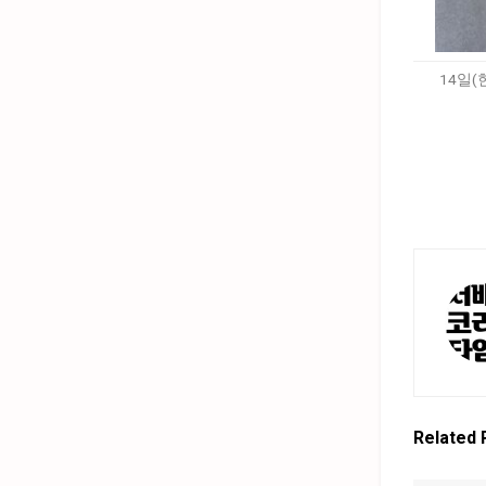
14일
Related