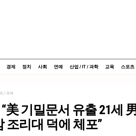
경제
정치
사회
연예
산업 / IT / 과학
교육
스포츠
국 / 국제
T “美 기밀문서 유출 21세 男
 조리대 덕에 체포”