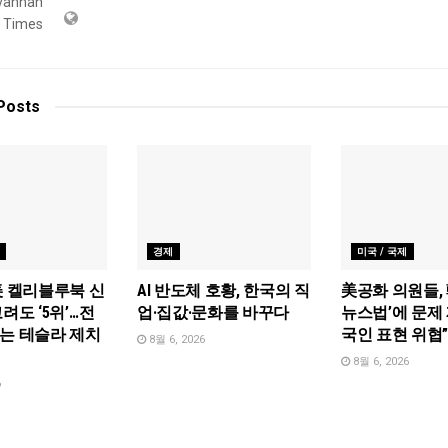
Posts
경제
미국 / 국제
美 켈리블루북 신
AI 반도체 호황, 한국의 직
美공화 의원들, 
려도 ‘5위’…전
업·집값·문화를 바꾸다
뉴스법’에 문제 
는 테슬라 제치
국인 표현 위협
8월 6, 2026
8월 6, 2026
6