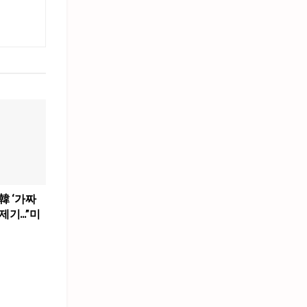
韓 ‘가짜
제기…”미
”