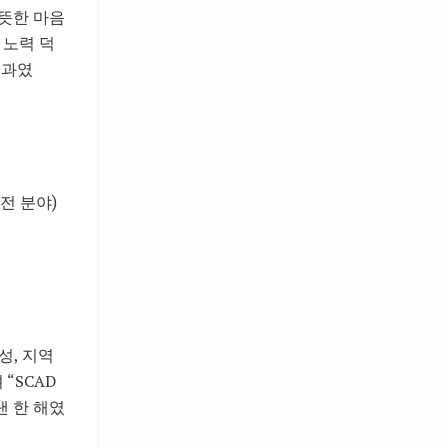
따뜻한 마음
 노력 덕
결과였
안전 분야)
의성, 지역
“SCAD
낸 한 해였