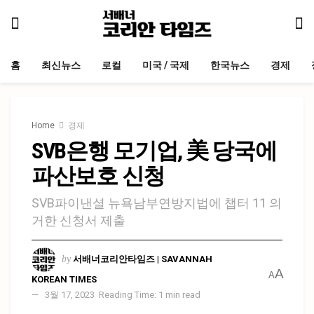
홈
최신뉴스
로컬
미국 / 국제
한국뉴스
경제
Home
경제
SVB은행 모기업, 美 당국에
파산보호 신청
SVB파이낸셜 뉴욕남부연방지법에 챕터 11 의
거한 신청서 제출
by
서배너코리안타임즈 | SAVANNAH
A
A
KOREAN TIMES
3월 17, 2023
Reading Time: 1 min read