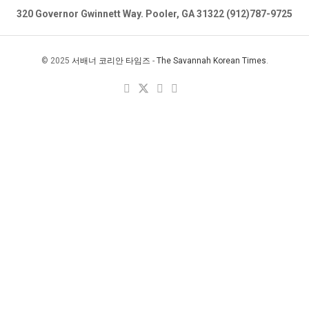
320 Governor Gwinnett Way. Pooler, GA 31322 (912)787-9725
© 2025
서배너 코리안 타임즈
-
The Savannah Korean Times
.