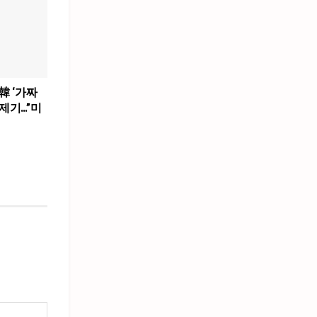
韓 ‘가짜
제기…”미
”