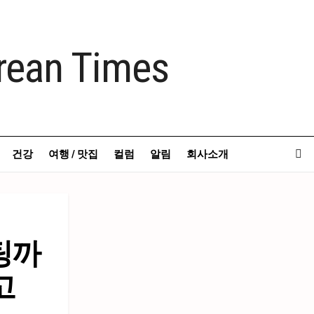
건강
여행 / 맛집
컬럼
알림
회사소개
배팅까
고