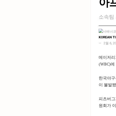
아
소속팀 
KOREAN T
2월 6, 2
메이저리거
(WBC)
한국야구위
이 불발됐
피츠버그가
원회가 이