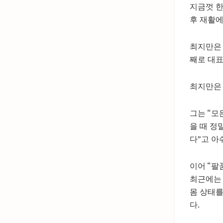
지금껏 한
후 재활에
최지만은 
째로 대표
최지만은 
그는 “모
을 때 정
다”고 아
이어 “팔
최근에는 
몸 상태를
다.