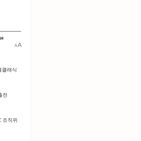
AH
A
A
스볼클래식
출전
C 조직위