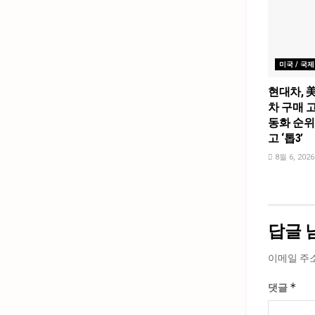
미국 / 국제
현대차, 
차 구매 고
동화 순위
고 ‘톱3’
8월 6, 2026
답글 
이메일 주
*
댓글