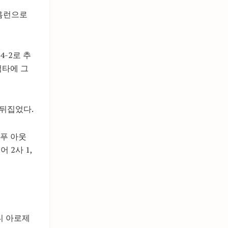
 홈런으로
-2로 추
범타에 그
 뒤집었다.
거푸 아웃
 2사 1,
디 아로제