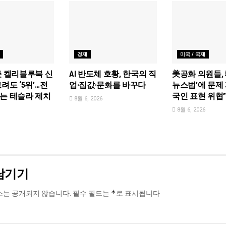
경제
미국 / 국제
美 켈리블루북 신
AI 반도체 호황, 한국의 직
美공화 의원들, 
려도 ‘5위’…전
업·집값·문화를 바꾸다
뉴스법’에 문제 
는 테슬라 제치
국인 표현 위협
8월 6, 2026
8월 6, 2026
남기기
*
소는 공개되지 않습니다.
필수 필드는
로 표시됩니다