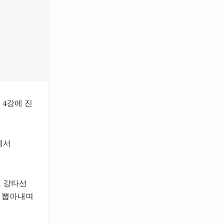
 4강에 진
에서
도 강타선
을 뽑아내며