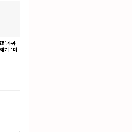
韓 ‘가짜
제기…”미
”