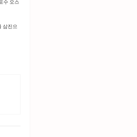
 포수 오스
를 삼진으