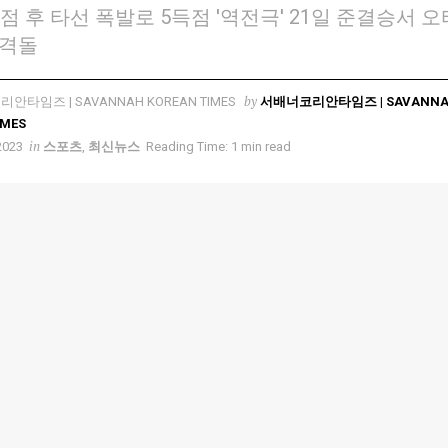
실점 후 타선 폭발로 5득점 '역전극' 21일 준결승서 
 격돌
by
서배너코리안타임즈 | SAVANN
IMES
in
2023
스포츠
,
최신뉴스
Reading Time: 1 min read