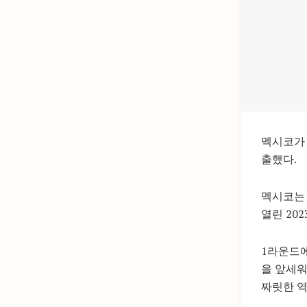
멕시코가 
출했다.
멕시코는 
열린 20
1라운드에
을 앞세워
짜릿한 역