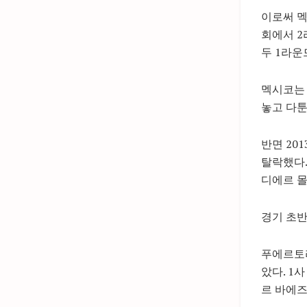
이로써 멕
회에서 2
두 1라운
멕시코는 
놓고 다툰
반면 20
탈락했다.
디에르 몰
경기 초
푸에르토리
았다. 1
르 바에즈