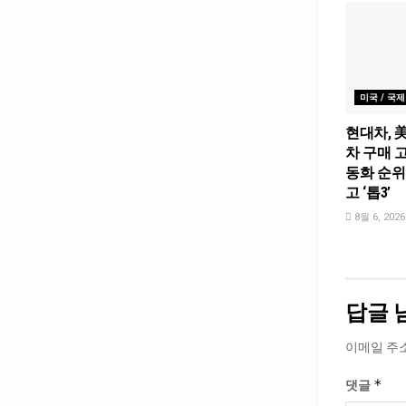
미국 / 국제
현대차, 
차 구매 고
동화 순위
고 ‘톱3’
8월 6, 2026
답글 
이메일 주
*
댓글