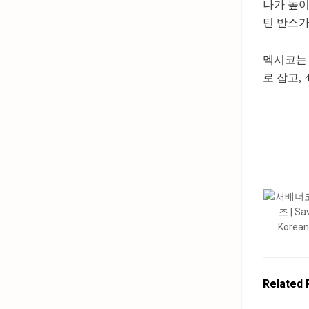
나가 높이
틴 반스가
멕시코는 
로 잡고,
Related