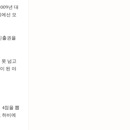
009년 대
회에선 모
 진출권을
 못 넘고
이 된 야
 4점을 뽑
로 하비에