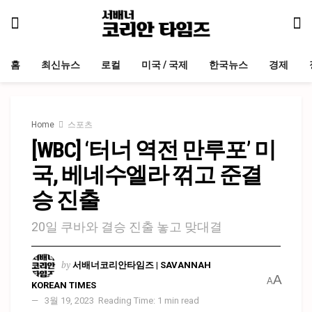
홈
최신뉴스
로컬
미국 / 국제
한국뉴스
경제
Home
스포츠
[WBC] ‘터너 역전 만루포’ 미
국, 베네수엘라 꺾고 준결
승 진출
20일 쿠바와 결승 진출 놓고 맞대결
by
서배너코리안타임즈 | SAVANNAH
A
A
KOREAN TIMES
3월 19, 2023
Reading Time: 1 min read