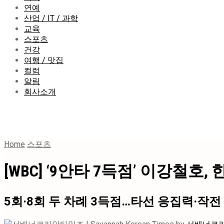
연예
산업 / IT / 과학
교육
스포츠
건강
여행 / 맛집
컬럼
알림
회사소개
Home
스포츠
[WBC] ‘9안타 7득점’ 이강철호,
5회·8회 두 차례 3득점…타선 응집력·작