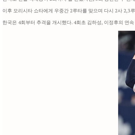
이후 모리시타 쇼타에게 우중간 2루타를 맞으며 다시 2사 2,
한국은 4회부터 추격을 개시했다. 4회초 김하성, 이정후의 연속