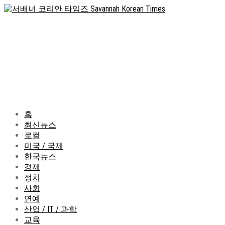
홈
최신뉴스
로컬
미국 / 국제
한국뉴스
경제
정치
사회
연예
산업 / IT / 과학
교육