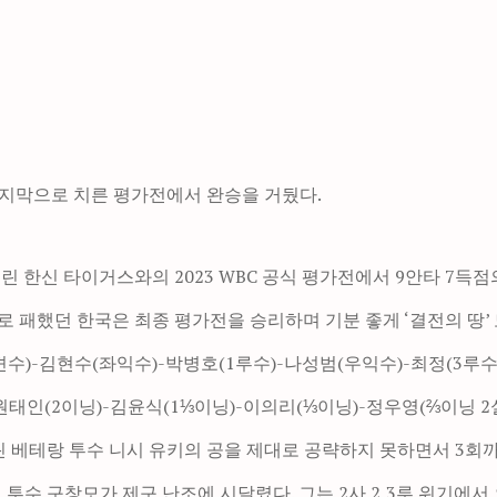
마지막으로 치른 평가전에서 완승을 거뒀다.
 한신 타이거스와의 2023 WBC 공식 평가전에서 9안타 7득점의
 패했던 한국은 최종 평가전을 승리하며 기분 좋게 ‘결전의 땅’ 
수)-김현수(좌익수)-박병호(1루수)-나성범(우익수)-최정(3루수
원태인(2이닝)-김윤식(1⅓이닝)-이의리(⅓이닝)-정우영(⅔이닝 2
린 베테랑 투수 니시 유키의 공을 제대로 공략하지 못하면서 3회까
재 투수 구창모가 제구 난조에 시달렸다. 그는 2사 2,3루 위기에