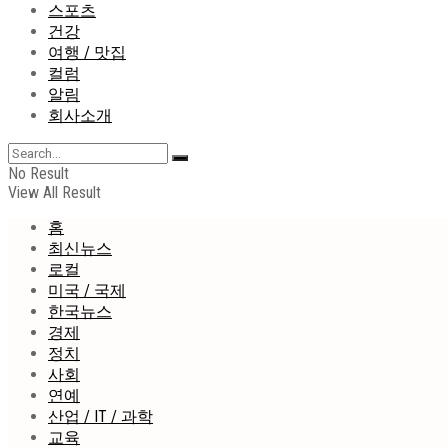
스포츠
건강
여행 / 맛집
컬럼
알림
회사소개
No Result
View All Result
홈
최신뉴스
로컬
미국 / 국제
한국뉴스
경제
정치
사회
연예
산업 / IT / 과학
교육