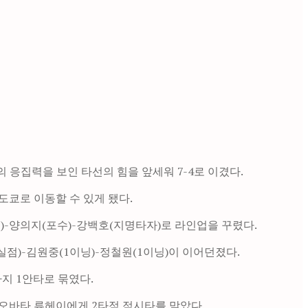
 응집력을 보인 타선의 힘을 앞세워 7-4로 이겼다.
도쿄로 이동할 수 있게 됐다.
)-양의지(포수)-강백호(지명타자)로 라인업을 꾸렸다.
실점)-김원중(1이닝)-정철원(1이닝)이 이어던졌다.
지 1안타로 묶였다.
서 오바타 류헤이에게 2타점 적시타를 맞았다.