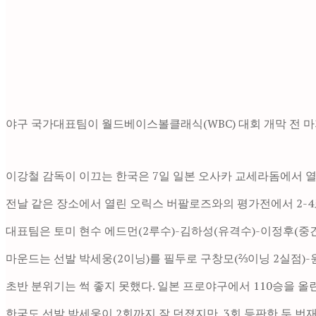
야구 국가대표팀이 월드베이스볼클래식(WBC) 대회 개막 전 
이강철 감독이 이끄는 한국은 7일 일본 오사카 교세라돔에서 열린
전날 같은 장소에서 열린 오릭스 버팔로즈와의 평가전에서 2-4로
대표팀은 토미 현수 에드먼(2루수)-김하성(유격수)-이정후(중견
마운드는 선발 박세웅(2이닝)를 필두로 구창모(⅔이닝 2실점)-
초반 분위기는 썩 좋지 못했다. 일본 프로야구에서 110승을 올
한국도 선발 박세웅이 2회까지 잘 던졌지만, 3회 등판한 두 번