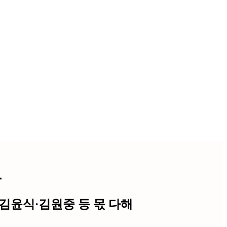
로
·김윤식·김원중 등 몫 다해