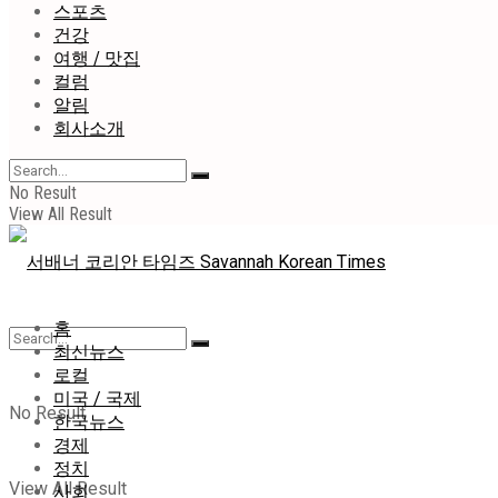
스포츠
건강
여행 / 맛집
컬럼
알림
회사소개
No Result
View All Result
홈
최신뉴스
로컬
미국 / 국제
No Result
한국뉴스
경제
정치
View All Result
사회