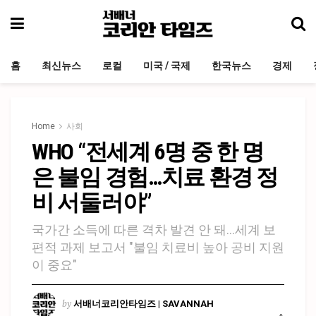
홈
최신뉴스
로컬
미국 / 국제
한국뉴스
경제
Home
사회
WHO “전세계 6명 중 한 명
은 불임 경험…치료 환경 정
비 서둘러야”
국가간 소득에 따른 격차 발견 안 돼…세계 보
편적 과제 보고서 "불임 치료비 높아 공비 지원
이 중요"
by
서배너코리안타임즈 | SAVANNAH