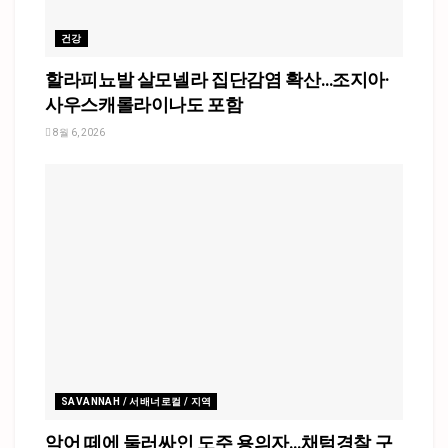
건강
할라피뇨발 살모넬라 집단감염 확산…조지아·
사우스캐롤라이나도 포함
8월 6, 2026
SAVANNAH / 서배너로컬 / 지역
악어 떼에 둘러싸인 도주 용의자…채텀경찰 구