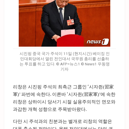
시진핑 중국 국가 주석이 11일 (현지시간) 베이징 인
민대회당에서 열린 전인대서 국무원 총리를 선출하
는 투표를 하고 있다. © AFP=뉴스1 © News1 우동명
기자
리창은 시진핑 주석의 최측근 그룹인 ‘시자쥔(習家
軍)’ 파번에 속한다. 이른바 ‘시자쥔(習家軍)’에 속한
리창은 상하이시 당서기 시절 실용주의적인 면모와
과감한 개혁 성향으로 주목받아왔다.
다만 시 주석과의 친분과는 별개로 리창의 역할은
대폭 축소될 전망이다. 올해 전인대에서는 당의 권