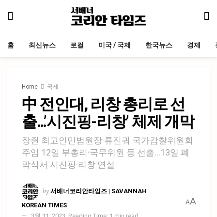
홈
최신뉴스
로컬
미국 / 국제
한국뉴스
경제
Home
국제
中 전인대, 리창 총리로 선
출…’시진핑-리창’ 체제 개막
장쥔 최고인민법원장·류진궈 국가감찰위원회
주임 12일 부총리·국무위원 등 선출…13일 폐
막식서 시진핑·리창 연설
by
서배너코리안타임즈 | SAVANNAH
A
A
KOREAN TIMES
3월 11, 2023
Reading Time: 1 min read