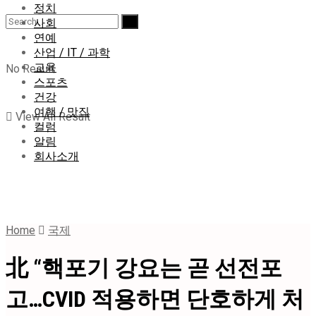
정치
사회
연예
산업 / IT / 과학
교육
No Result
스포츠
건강
여행 / 맛집
View All Result
컬럼
알림
회사소개
Home
국제
北 “핵포기 강요는 곧 선전포
고…CVID 적용하면 단호하게 처