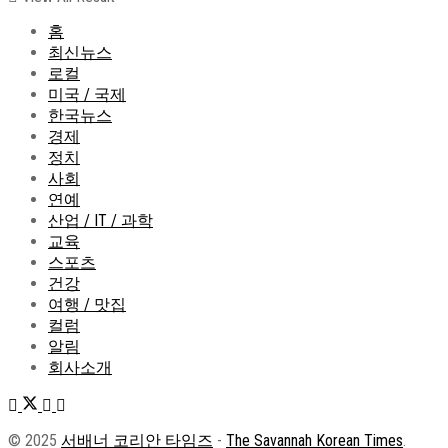
홈
최신뉴스
로컬
미국 / 국제
한국뉴스
경제
정치
사회
연예
산업 / IT / 과학
교육
스포츠
건강
여행 / 맛집
컬럼
알림
회사소개
© 2025
서배너 코리안 타임즈
-
The Savannah Korean Times
.