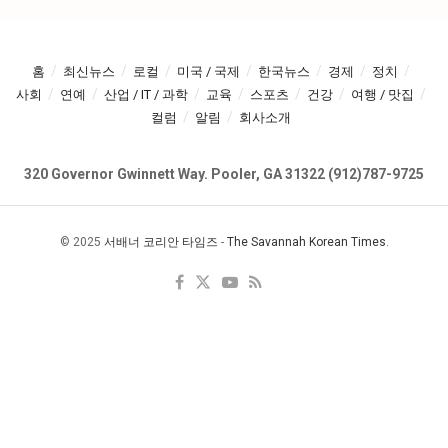
홈
최신뉴스
로컬
미국 / 국제
한국뉴스
경제
정치
사회
연예
산업 / IT / 과학
교육
스포츠
건강
여행 / 맛집
컬럼
알림
회사소개
320 Governor Gwinnett Way. Pooler, GA 31322 (912)787-9725
© 2025
서배너 코리안 타임즈
-
The Savannah Korean Times
.