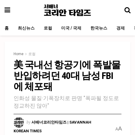
홈
최신뉴스
로컬
미국 / 국제
한국뉴스
경제
Home
로컬
美 국내선 항공기에 폭발물
반입하려던 40대 남성 FBI
에 체포돼
인화성 물질·기폭장치로 판명 "폭파될 정도로
정교하진 않아"
by
서배너코리안타임즈 | SAVANNAH
A
A
KOREAN TIMES