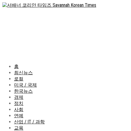
홈
최신뉴스
로컬
미국 / 국제
한국뉴스
경제
정치
사회
연예
산업 / IT / 과학
교육