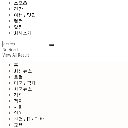
스포츠
건강
여행 / 맛집
컬럼
알림
회사소개
No Result
View All Result
홈
최신뉴스
로컬
미국 / 국제
한국뉴스
경제
정치
사회
연예
산업 / IT / 과학
교육