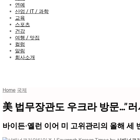
연예
산업 / IT / 과학
교육
스포츠
건강
여행 / 맛집
컬럼
알림
회사소개
Home
국제
美 법무장관도 우크라 방문…”러
바이든·옐런 이어 미 고위관리의 올해 세 