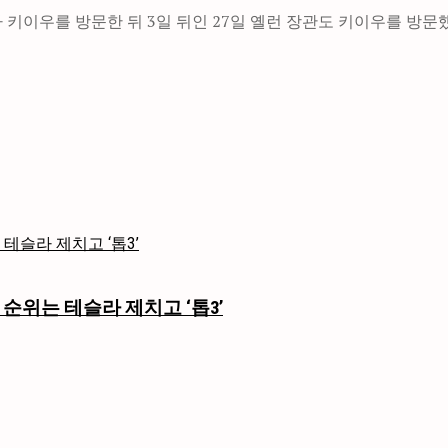
 키이우를 방문한 뒤 3일 뒤인 27일 옐런 장관도 키이우를 방문
 순위는 테슬라 제치고 ‘톱3’