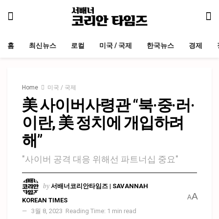
홈
최신뉴스
로컬
미국 / 국제
한국뉴스
경제
Home
미국 / 국제
美 사이버사령관 “북·중·러·
이란, 美 정치에 개입하려
해”
"사이버 공격 대응 위해선 파트너십 중요"
by
서배너코리안타임즈 | SAVANNAH
A
A
KOREAN TIMES
3월 8, 2023
Reading Time: 1 min read