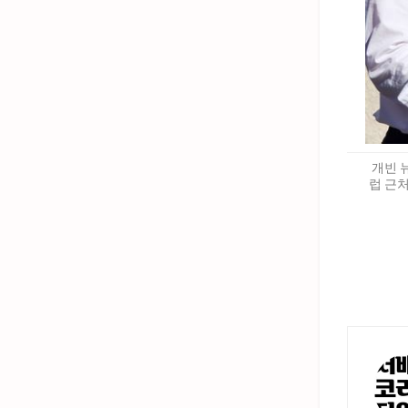
개빈 
럽 근처