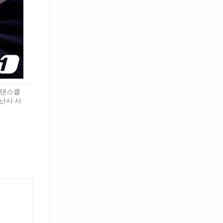
 댄스클
기난사 사