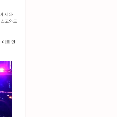
이 시와
시스코와도
 이틀 만