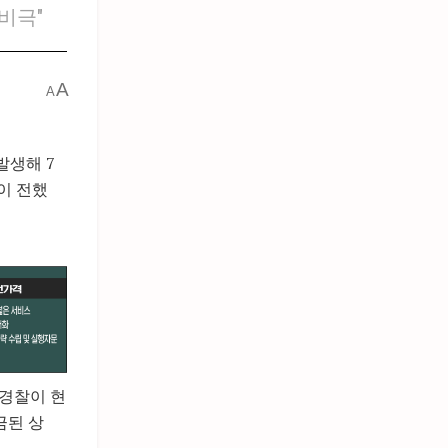
비극"
A
A
발생해 7
이 전했
(경찰이 현
금된 상