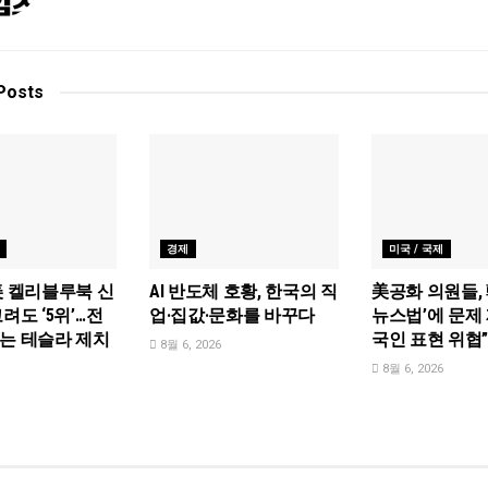
Posts
경제
미국 / 국제
美 켈리블루북 신
AI 반도체 호황, 한국의 직
美공화 의원들, 
려도 ‘5위’…전
업·집값·문화를 바꾸다
뉴스법’에 문제 
는 테슬라 제치
국인 표현 위협
8월 6, 2026
8월 6, 2026