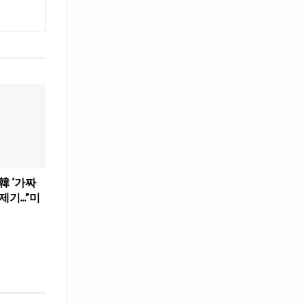
韓 ‘가짜
제기…”미
”