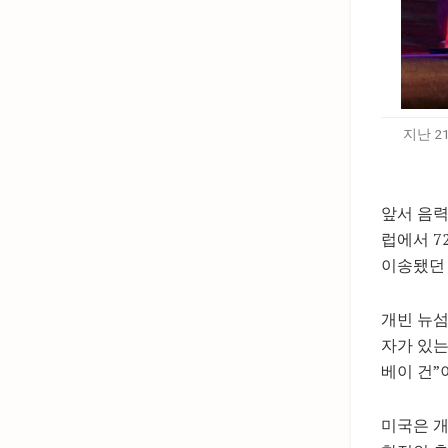
지난 2
앞서 음력
럽에서 7
이송됐던 
개빈 뉴섬
자가 있는
베이 건”
미국은 개