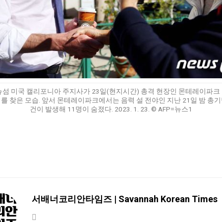
뉴섬 미국 캘리포니아 주지사가 23일(현지시간) 총격 현장인 몬테레이파크
를 찾은 모습. 앞서 몬테레이파크에서는 음력 설 전야인 지난 21일 밤 총
건이 발생해 11명이 숨졌다. 2023. 1. 23. © AFP=뉴스1
서배너코리안타임즈 | Savannah Korean Times