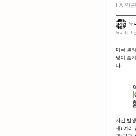
LA 인
by
in
사회
,
최
미국 캘리
명이 숨지
다.
사건 발생
재) 여러
태”라고 