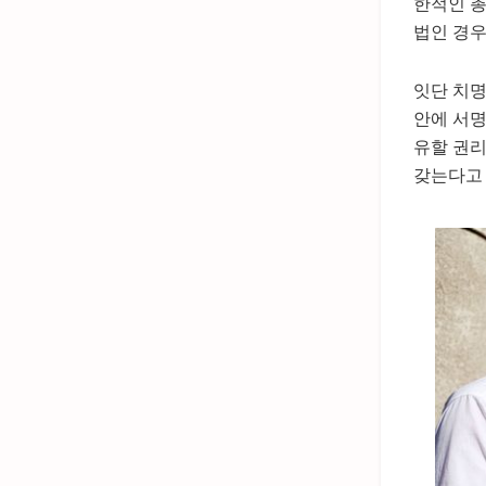
한적인 총
법인 경우
잇단 치명
안에 서명
유할 권리
갖는다고