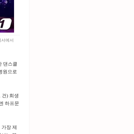
럽에서에서
한 댄스클
 병원으로
건) 희생
번엔 하프문
 가장 제