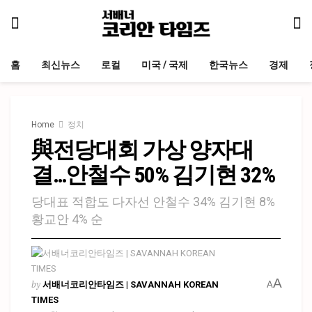
홈
최신뉴스
로컬
미국 / 국제
한국뉴스
경제
Home
정치
與전당대회 가상 양자대
결…안철수 50% 김기현 32%
당대표 적합도 다자선 안철수 34% 김기현 8%
황교안 4% 순
A
by
서배너코리안타임즈 | SAVANNAH KOREAN
A
TIMES