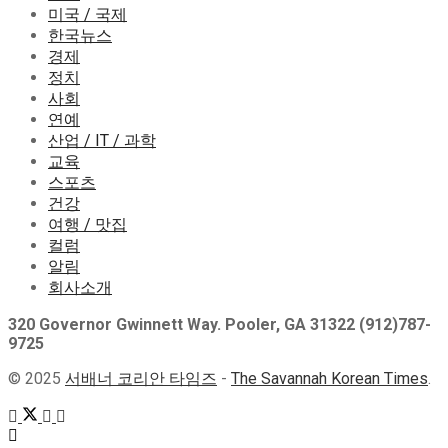
미국 / 국제
한국뉴스
경제
정치
사회
연예
산업 / IT / 과학
교육
스포츠
건강
여행 / 맛집
컬럼
알림
회사소개
320 Governor Gwinnett Way. Pooler, GA 31322 (912)787-
9725
© 2025
서배너 코리안 타임즈
-
The Savannah Korean Times
.