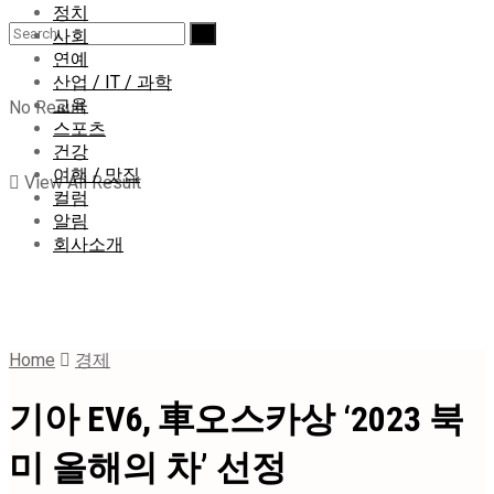
정치
사회
연예
산업 / IT / 과학
교육
No Result
스포츠
건강
여행 / 맛집
View All Result
컬럼
알림
회사소개
Home
경제
기아 EV6, 車오스카상 ‘2023 북
미 올해의 차’ 선정