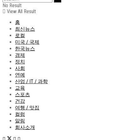
No Result
View All Result
홈
최신뉴스
로컬
미국 / 국제
한국뉴스
경제
정치
사회
연예
산업 / IT / 과학
교육
스포츠
건강
여행 / 맛집
컬럼
알림
회사소개