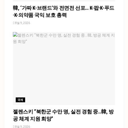
韓, ‘가짜 K-브랜드’와 전면전 선포… K-팝·K-푸드
·K-의약품 국익 보호 총력
8월 9, 2026
국제
젤렌스키 “북한군 수만 명, 실전 경험 중…韓, 방
공 체계 지원 희망”
8월 9, 2026