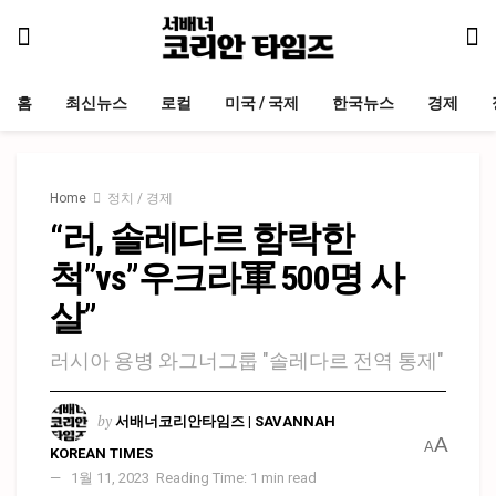
홈
최신뉴스
로컬
미국 / 국제
한국뉴스
경제
Home
정치 / 경제
“러, 솔레다르 함락한
척”vs”우크라軍 500명 사
살”
러시아 용병 와그너그룹 "솔레다르 전역 통제"
by
서배너코리안타임즈 | SAVANNAH
A
A
KOREAN TIMES
1월 11, 2023
Reading Time: 1 min read