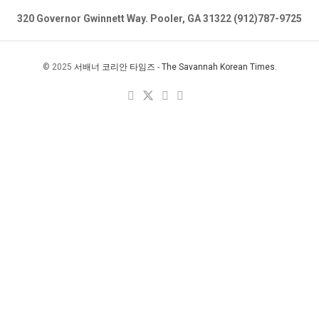
320 Governor Gwinnett Way. Pooler, GA 31322 (912)787-9725
© 2025
서배너 코리안 타임즈
-
The Savannah Korean Times
.