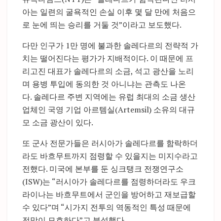
아는 일련의 굴욕적인 손실 이후 몇 달 만에 처음으
로 눈에 띄는 승리를 거둘 것”이라고 보도했다.
다만 인구가 1만 명에 불과한 솔레다르의 전략적 가
치는 떨어진다는 평가가 지배적이다. 이 때문에 프
리고진 대표가 솔레다르의 소금, 석고 광산을 노리
며 용병 투입에 동의한 것 아니냐는 관측도 나온
다. 솔레다르 주변 지역에는 유럽 최대의 소금 생산
업체인 국영 기업 아르템실(Artemsil) 소유의 대규
모 소금 광산이 있다.
또 군사 전문가들은 러시아가 솔레다르를 함락하더
라도 바흐무트까지 점령할 수 있을지는 미지수라고
전했다. 미국에 본부를 둔 싱크탱크 전쟁연구소
(ISW)는 “러시아가 솔레다르를 점령하더라도 우크
라이나는 바흐무트에서 군인을 방어하고 재보급할
수 있다”며 “시가지 전투의 역동적인 특성 때문에
전망이 모호하다”고 분석했다.