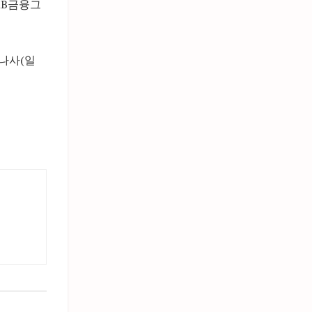
‧KB금융그
 나사(일