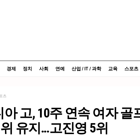
경제
정치
사회
연예
산업 / IT / 과학
교육
스포츠
포츠
아 고, 10주 연속 여자 골
1위 유지…고진영 5위