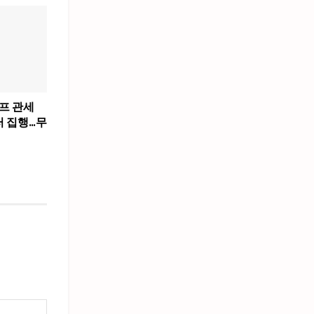
럼프 관세
러 집행…무