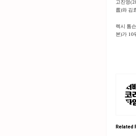
고진영(2
룹)와 김
렉시 톰슨
본)가 1
Related