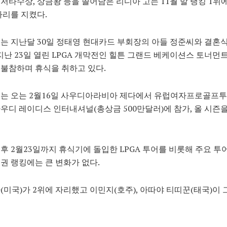
저타수상, 상금왕 등을 쓸어담은 리디아 고는 11월 말 랭킹 1위에 
자리를 지켰다.
는 지난달 30일 정태영 현대카드 부회장의 아들 정준씨와 결혼
 지난 23일 열린 LPGA 개막전인 힐튼 그랜드 베케이션스 토너먼트
불참하며 휴식을 취하고 있다.
는 오는 2월16일 사우디아라비아 제다에서 유럽여자프로골프투어
우디 레이디스 인터내셔널(총상금 500만달러)에 참가, 올 시즌
후 2월23일까지 휴식기에 돌입한 LPGA 투어를 비롯해 주요 투
권 랭킹에는 큰 변화가 없다.
(미국)가 2위에 자리했고 이민지(호주), 아따야 티띠꾼(태국)이 