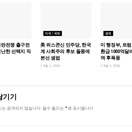
미국 / 국제
경제
이란전쟁 출구전
美 위스콘신 민주당, 한국
미 행정부, 트
험난한 선택지 직
계 사회주의 후보 돌풍에
환급 1000억달
본선 셈법
역 후폭풍
8월 5, 2026
8월 5, 2026
남기기
*
소는 공개되지 않습니다.
필수 필드는
로 표시됩니다