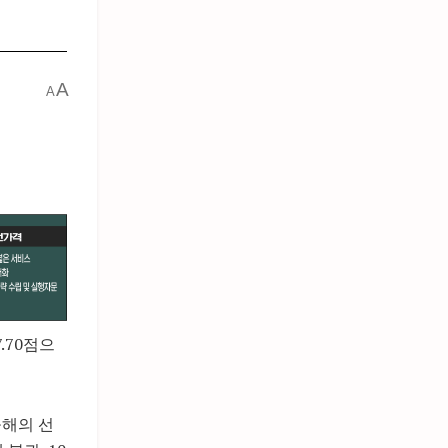
A
A
.70점으
올해의 선